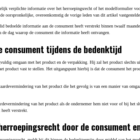
ijk verplichte informatie over het herroepingsrecht of het modelformulier voor
de oorspronkelijke, overeenkomstig de vorige leden van dit artikel vastgestelde
lid bedoelde informatie aan de consument heeft verstrekt binnen twaalf maand
 na de dag waarop de consument die informatie heeft ontvangen.
de consument tijdens de bedenktijd
vuldig omgaan met het product en de verpakking. Hij zal het product slechts u
 product vast te stellen. Het uitgangspunt hierbij is dat de consument het prod
waardevermindering van het product die het gevolg is van een manier van omgaa
rdevermindering van het product als de ondernemer hem niet voor of bij het sl
 heeft verstrekt.
 herroepingsrecht door de consument e
rroepingsrecht, meldt hij dit binnen de bedenktermijn door middel van het mo