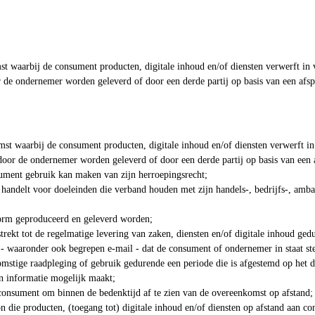
t waarbij de consument producten, digitale inhoud en/of diensten verwerft in
r de ondernemer worden geleverd of door een derde partij op basis van een afs
t waarbij de consument producten, digitale inhoud en/of diensten verwerft i
 door de ondernemer worden geleverd of door een derde partij op basis van een 
ument gebruik kan maken van zijn herroepingsrecht;
handelt voor doeleinden die verband houden met zijn handels-, bedrijfs-, ambac
 vorm geproduceerd en geleverd worden;
ekt tot de regelmatige levering van zaken, diensten en/of digitale inhoud ged
 waaronder ook begrepen e-mail - dat de consument of ondernemer in staat ste
komstige raadpleging of gebruik gedurende een periode die is afgestemd op het 
n informatie mogelijk maakt;
consument om binnen de bedenktijd af te zien van de overeenkomst op afstand;
n die producten, (toegang tot) digitale inhoud en/of diensten op afstand aan c