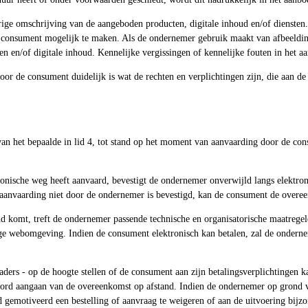
ige omschrijving van de aangeboden producten, digitale inhoud en/of diensten.
 consument mogelijk te maken. Als de ondernemer gebruik maakt van afbeeldin
n en/of digitale inhoud. Kennelijke vergissingen of kennelijke fouten in het 
oor de consument duidelijk is wat de rechten en verplichtingen zijn, die aan d
n het bepaalde in lid 4, tot stand op het moment van aanvaarding door de con
ronische weg heeft aanvaard, bevestigt de ondernemer onverwijld langs elektro
 aanvaarding niet door de ondernemer is bevestigd, kan de consument de overe
nd komt, treft de ondernemer passende technische en organisatorische maatregele
lige webomgeving. Indien de consument elektronisch kan betalen, zal de ondern
ders - op de hoogte stellen of de consument aan zijn betalingsverplichtingen k
woord aangaan van de overeenkomst op afstand. Indien de ondernemer op grond 
gd gemotiveerd een bestelling of aanvraag te weigeren of aan de uitvoering bij