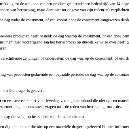
rekking tot de aankoop van een product gedurende een bedenktijd van 14 dag
den van herroeping, maar deze niet tot opgave van zijn reden(en) verplichten
 de dag nadat de consument, of een vooraf door de consument aangewezen derde, 
eerdere producten heeft besteld: de dag waarop de consument, of een door hem 
sument hier voorafgaand aan het bestelproces op duidelijke wijze over heeft g
eren.
t verschillende zendingen of onderdelen: de dag waarop de consument, of een d
ing van producten gedurende een bepaalde periode: de dag waarop de consume
materiële drager is geleverd:
en een overeenkomst voor levering van digitale inhoud die niet op een materi
rnemer mag de consument vragen naar de reden van herroeping, maar deze niet 
de dag die volgt op het sluiten van de overeenkomst.
n digitale inhoud die niet op een materiële drager is geleverd bij niet informe