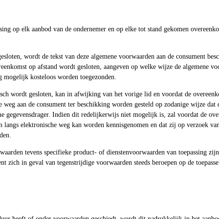
sing op elk aanbod van de ondernemer en op elke tot stand gekomen overeenko
esloten, wordt de tekst van deze algemene voorwaarden aan de consument beschik
reenkomst op afstand wordt gesloten, aangeven op welke wijze de algemene voo
ig mogelijk kosteloos worden toegezonden.
sch wordt gesloten, kan in afwijking van het vorige lid en voordat de overeenk
e weg aan de consument ter beschikking worden gesteld op zodanige wijze dat
gegevensdrager. Indien dit redelijkerwijs niet mogelijk is, zal voordat de ov
langs elektronische weg kan worden kennisgenomen en dat zij op verzoek van
den.
waarden tevens specifieke product- of dienstenvoorwaarden van toepassing zijn,
t zich in geval van tegenstrijdige voorwaarden steeds beroepen op de toepasse
duur heeft of onder voorwaarden geschiedt, wordt dit nadrukkelijk in het aanb