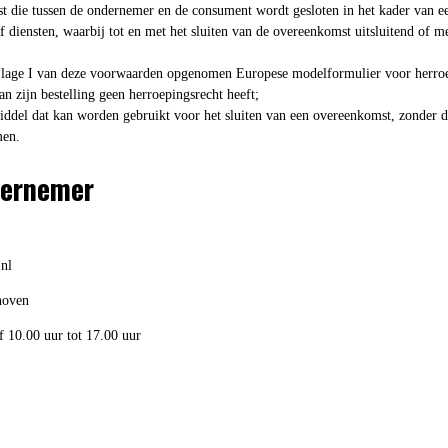
 die tussen de ondernemer en de consument wordt gesloten in het kader van e
of diensten, waarbij tot en met het sluiten van de overeenkomst uitsluitend of
jlage I van deze voorwaarden opgenomen Europese modelformulier voor herroepi
n zijn bestelling geen herroepingsrecht heeft;
ddel dat kan worden gebruikt voor het sluiten van een overeenkomst, zonder d
men.
ndernemer
nl
hoven
 10.00 uur tot 17.00 uur