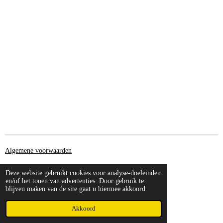
Algemene voorwaarden
Contact
Deze website gebruikt cookies voor analyse-doeleinden
en/of het tonen van advertenties. Door gebruik te
Verzenden
blijven maken van de site gaat u hiermee akkoord.
© 2023METALMERCH.NL
Akkoord