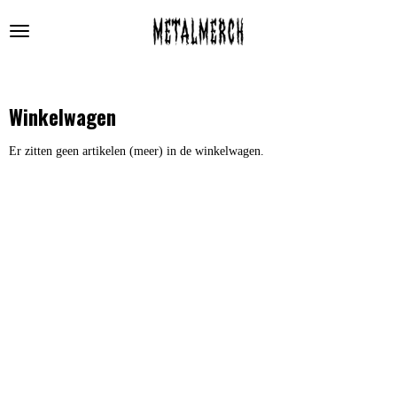
Ga
direct
naar
de
hoofdinhoud
Winkelwagen
Er zitten geen artikelen (meer) in de winkelwagen.