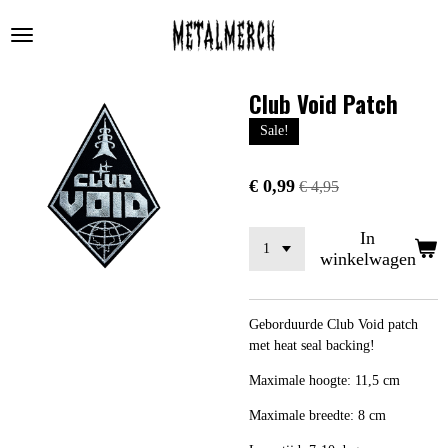
Ga
direct
naar
de
Club Void Patch
hoofdinhoud
Sale!
€ 0,99
€ 4,95
In
winkelwagen
Geborduurde Club Void patch
met heat seal backing!
Maximale hoogte: 11,5 cm
Maximale breedte: 8 cm