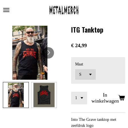
Ga
direct
naar
de
ITG Tanktop
hoofdinhoud
€ 24,99
Maat
In
winkelwagen
Into The Grave tanktop met
zeefdruk logo