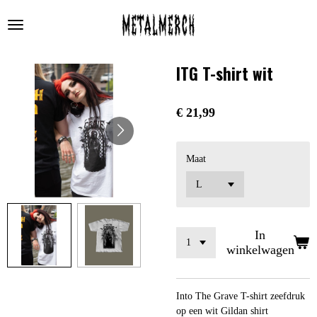
Ga
direct
naar
de
ITG T-shirt wit
hoofdinhoud
€ 21,99
Maat
In
winkelwagen
Into The Grave T-shirt zeefdruk
op een wit Gildan shirt