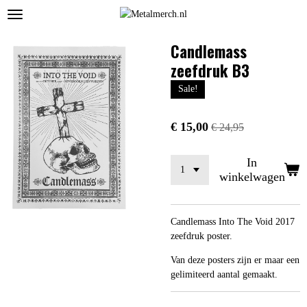
Ga
direct
naar
Candlemass
de
zeefdruk B3
hoofdinhoud
Sale!
€ 15,00
€ 24,95
In
winkelwagen
Candlemass Into The Void 2017
zeefdruk poster.
Van deze posters zijn er maar een
gelimiteerd aantal gemaakt.