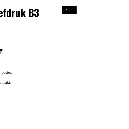
efdruk B3
Sale!
poster.
emaakt.