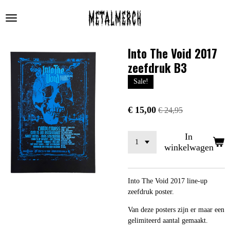
Ga
direct
naar
de
Into The Void 2017
hoofdinhoud
zeefdruk B3
Sale!
€ 15,00
€ 24,95
In
winkelwagen
Into The Void 2017 line-up
zeefdruk poster.
Van deze posters zijn er maar een
gelimiteerd aantal gemaakt.